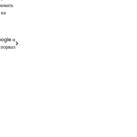
нимать
 на
oogle и
 порвал