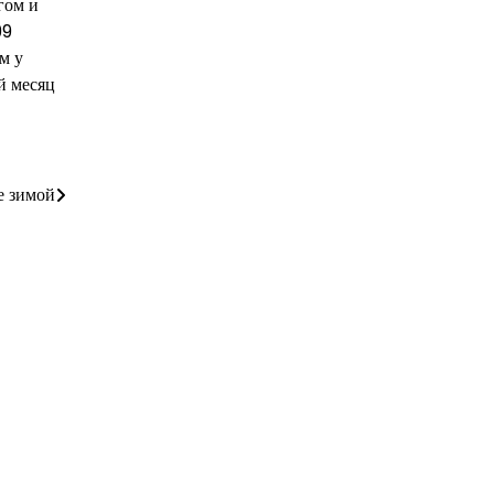
гом и
99
м у
й месяц
е зимой