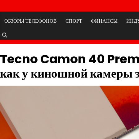
Перейти
к
содержимому
ОБЗОРЫ ТЕЛЕФОНОВ
СПОРТ
ФИНАНСЫ
ИНД
Tecno Camon 40 Premie
как у киношной камеры з