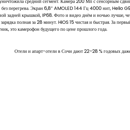
ничтожила средний сегмент. Камера 200 Мп с сенсорным сдви
s без перегрева. Экран 6,8″ AMOLED 144 Гц 4000 нит, Helio G
ной задней крышкой, IP68. Фото и видео днём и ночью лучше, че
зарядка полная за 28 минут. HiOS 15 чистая и быстрая. За первы
тник, это камерофон будущего по цене прошлого года.
Отели и апарт-отели в Сочи дают 22–28 % годовых даж