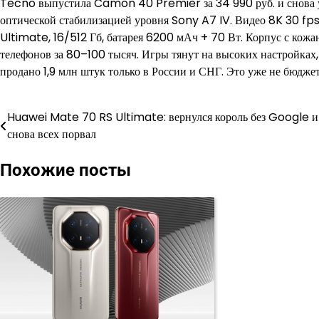
Tecno выпустила Camon 40 Premier за 34 990 руб. и снова у
оптической стабилизацией уровня Sony A7 IV. Видео 8K 30 fp
Ultimate, 16/512 Гб, батарея 6200 мАч + 70 Вт. Корпус с кожа
телефонов за 80–100 тысяч. Игры тянут на высоких настройках, 
продано 1,9 млн штук только в России и СНГ. Это уже не бюдже
Huawei Mate 70 RS Ultimate: вернулся король без Google и
Навигация
снова всех порвал
по
Похожие посты
записям